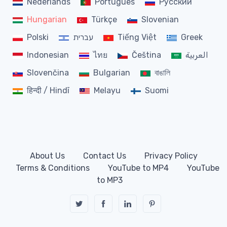
Nederlands
Português
Русский
Hungarian
Türkçe
Slovenian
Polski
עברית
Tiếng Việt
Greek
Indonesian
ไทย
Čeština
العربية
Slovenčina
Bulgarian
বাঙালি
हिन्दी / Hindī
Melayu
Suomi
About Us
Contact Us
Privacy Policy
Terms & Conditions
YouTube to MP4
YouTube
to MP3