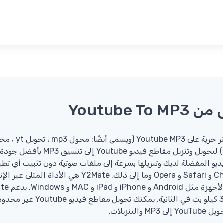
Youtube 
يديو المفضلة لديك وتنزيلها بسرعة إلى ملفات صوتية دون تثبيت أي تط
المتصفحات مثل Firefox و Chrome و Safari و Opera وما إلى ذ
صوت MP3 بمعدل بت يصل إلى 320 كي
تنزيلات.