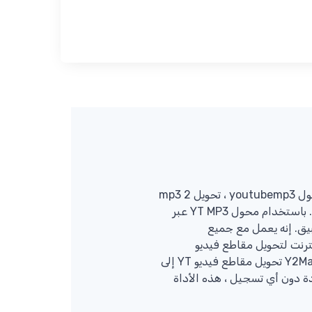
Y2Mate هو المحول الأسهل والأكثر حرية على Youtube MP3 (ويسمى أيضًا: محول mp3 ، تحويل yt ، محول youtubemp3 ، تحويل 2 mp3
، محول mp3 yt ، konvertor mp3) لتحويل وتنزيل مقاطع فيديو Youtube إلى تنسيق MP3 بأفضل جودة. باستخدام محول YT MP3 عبر
بيق. إنه يعمل مع جميع
لك. Y2Mate هي الأداة المثلى عبر الإنترنت لتحويل مقاطع فيديو
Youtube إلى ملفات MP3 لجميع الأجهزة مثل Android و iPhone و iPad و MAC و Windows. يدعم Y2Mate تحويل مقاطع فيديو YT إلى
لو بت في الثانية. يمكنك تحويل مقاطع فيديو Youtube غير محدودة دون أي تسجيل ، هذه الأداة