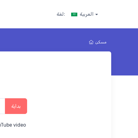
العربية
لغة:
مسكن
بداية
uTube video