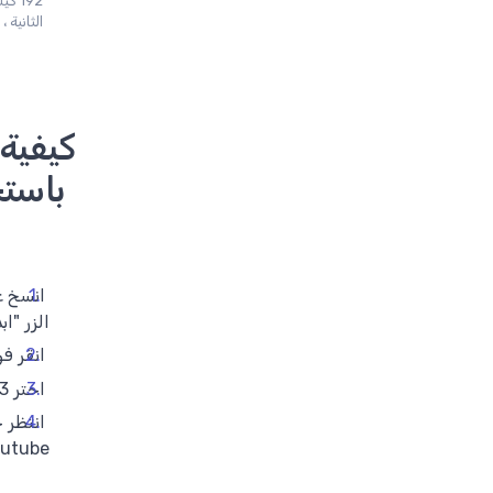
الثانية ، 
الزر "ا
انقر فو
اختر MP3 بالجودة التي تريدها وانقر فوق "تنزيل" لحفظ الملف.
انتظر ح
youtube إلى