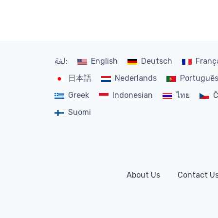
Franç
Deutsch
English
لغة:
日本語
Nederlands
Portuguê
Greek
Indonesian
ไทย
Č
Suomi
About Us
Contact U