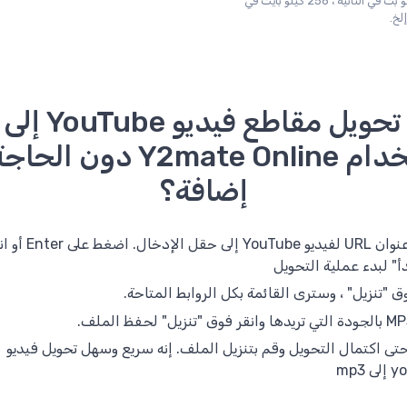
192 كيلو بت في الثانية ، 256 كيلو بايت في
إلخ.
باستخدام Y2mate Online دون 
إضافة؟
انسخ عنوان URL لفيديو uTube
بدأ" لبدء عملية التحويل
ق "تنزيل" ، وسترى القائمة بكل الروابط المتاحة.
تى اكتمال التحويل وقم بتنزيل الملف. إنه سريع وسهل تحويل فيديو
 mp3