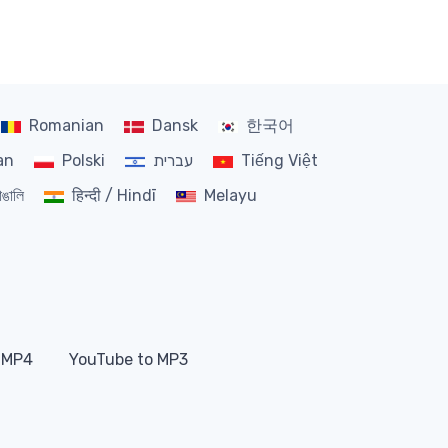
Romanian
Dansk
한국어
Tiếng Việt
עברית
Polski
an
াঙালি
हिन्दी / Hindī
Melayu
 MP4
YouTube to MP3