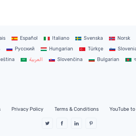
ais
Español
Italiano
Svenska
Norsk
s
Русский
Hungarian
Türkçe
Sloveni
ব
Bulgarian
Slovenčina
العربية
eština
s
Privacy Policy
Terms & Conditions
YouTube to