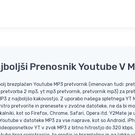
jboljši Prenosnik Youtube V 
jbolj brezplačen Youtube MP3 pretvornik (imenovan tudi: pret
pretvorba 2 mp3, yt mp3 pretvornik, pretvornik mp3) za pre
P3 z najboljšo kakovostjo. Z uporabo našega spletnega YT M
itro pretvorite in prenesete v zvočne datoteke, ne da bi mor
skalniki, kot so Firefox, Chrome, Safari, Opera itd. Y2Mate je
Youtube v datoteke MP3 za vse naprave, kot so Android, iPh
ideoposnetkov YT v zvok MP3 z bitno hitrostjo do 320 kbps.
ube brez registracije, to orodje je brezplačno in ga lahko 