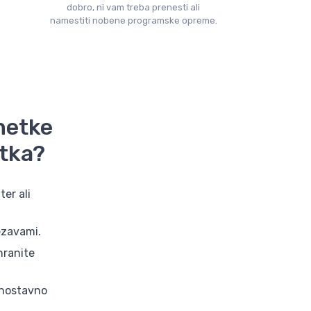
dobro, ni vam treba prenesti ali
namestiti nobene programske opreme.
netke
tka?
er ali
ezavami.
hranite
enostavno