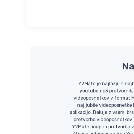
Na
Y2Mate je najlažji in na
youtubemp3 pretvornik, 
videoposnetkov v format M
najljubše videoposnetke h
aplikacijo. Deluje z vsemi br
pretvorbo videoposnetkov 
Y2Mate podpira pretvorbo v
število videoposnetkov Yout