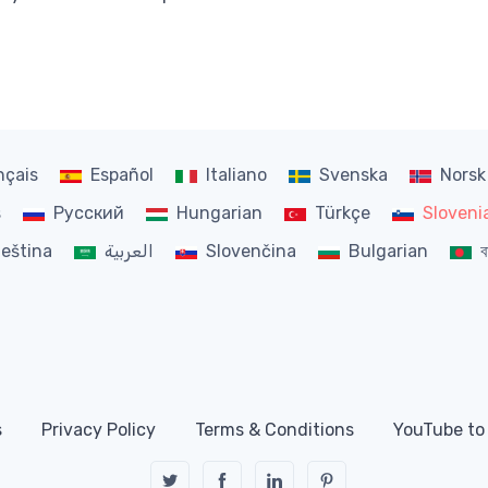
nçais
Español
Italiano
Svenska
Norsk
s
Русский
Hungarian
Türkçe
Sloveni
eština
العربية
Slovenčina
Bulgarian
ব
s
Privacy Policy
Terms & Conditions
YouTube to