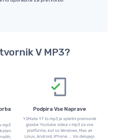
etvornik V MP3?
vorba
Podpira Vse Naprave
Y2Mate YT to mp3 je spletni prenosnik
glasbe Youtube videa v mp3 za vse
 v mp3
platforme, kot so Windows, Mac ali
kateri
Linux, Android, iPhone .... Vsi delujejo
matih,