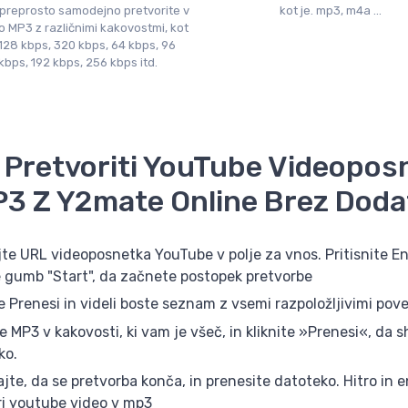
 preprosto samodejno pretvorite v
kot je. mp3, m4a ...
o MP3 z različnimi kakovostmi, kot
 128 kbps, 320 kbps, 64 kbps, 96
kbps, 192 kbps, 256 kbps itd.
 Pretvoriti YouTube Videopos
P3 Z Y2mate Online Brez Doda
te URL videoposnetka YouTube v polje za vnos. Pritisnite Ent
te gumb "Start", da začnete postopek pretvorbe
e Prenesi in videli boste seznam z vsemi razpoložljivimi pov
e MP3 v kakovosti, ki vam je všeč, in kliknite »Prenesi«, da s
ko.
jte, da se pretvorba konča, in prenesite datoteko. Hitro in 
ri youtube video v mp3