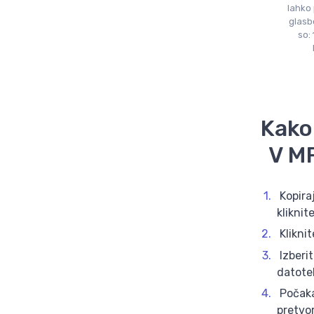
lahko
glasb
so:
Kako
V M
Kopiraj
klikni
Kliknit
Izberit
datote
Počaka
pretvo