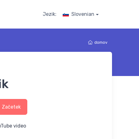
Jezik:
Slovenian
domov
ik
Začetek
uTube video