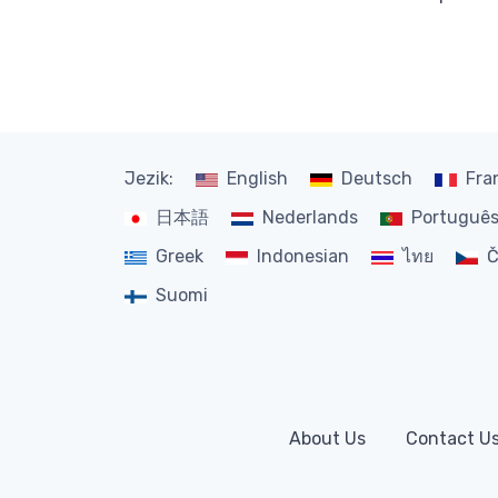
Jezik:
English
Deutsch
Fra
日本語
Nederlands
Portuguê
Greek
Indonesian
ไทย
Č
Suomi
About Us
Contact U