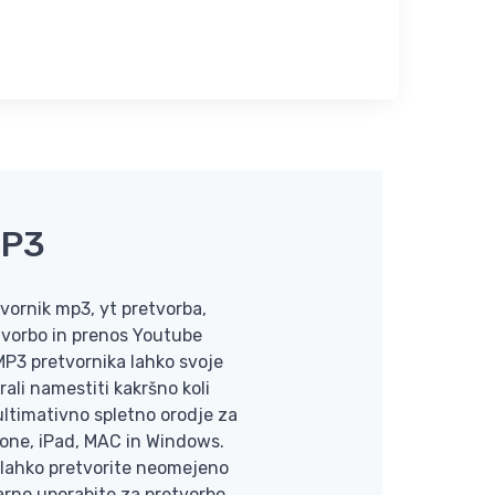
MP3
vornik mp3, yt pretvorba,
tvorbo in prenos Youtube
P3 pretvornika lahko svoje
ali namestiti kakršno koli
 ultimativno spletno orodje za
one, iPad, MAC in Windows.
 lahko pretvorite neomejeno
varno uporabite za pretvorbo