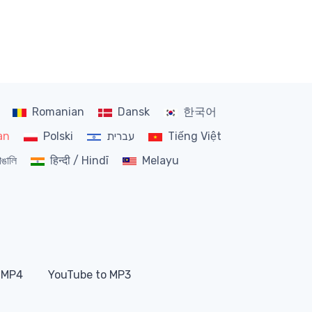
Romanian
Dansk
한국어
an
Polski
עברית
Tiếng Việt
াঙালি
हिन्दी / Hindī
Melayu
 MP4
YouTube to MP3