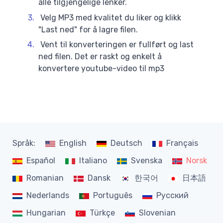
alle tilgjengelige lenker.
Velg MP3 med kvalitet du liker og klikk
"Last ned" for å lagre filen.
Vent til konverteringen er fullført og last
ned filen. Det er raskt og enkelt å
konvertere youtube-video til mp3
Språk:
English
Deutsch
Français
Español
Italiano
Svenska
Norsk
Romanian
Dansk
한국어
日本語
Nederlands
Português
Русский
Hungarian
Türkçe
Slovenian