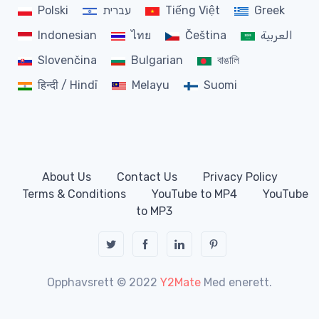
Polski
עברית
Tiếng Việt
Greek
Indonesian
ไทย
Čeština
العربية
Slovenčina
Bulgarian
বাঙালি
हिन्दी / Hindī
Melayu
Suomi
About Us
Contact Us
Privacy Policy
Terms & Conditions
YouTube to MP4
YouTube
to MP3
Opphavsrett © 2022
Y2Mate
Med enerett.