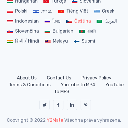
Hungarian
Türkçe
Slovenian
Polski
עברית
Tiếng Việt
Greek
Indonesian
ไทย
Čeština
العربية
Slovenčina
Bulgarian
বাঙালি
हिन्दी / Hindī
Melayu
Suomi
About Us
Contact Us
Privacy Policy
Terms & Conditions
YouTube to MP4
YouTube
to MP3
Copyright © 2022
Y2Mate
Všechna práva vyhrazena.