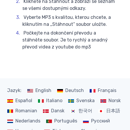
Klikněte na Stáhnout a zobrazí se seznam
se všemi dostupnými odkazy.
Vyberte MP3 s kvalitou, kterou chcete, a
kliknutím na „Stáhnout“ soubor uložte.
Počkejte na dokončení převodu a
stáhněte soubor. Je to rychlý a snadný
převod videa z youtube do mp3
Jazyk:
English
Deutsch
Français
Español
Italiano
Svenska
Norsk
Romanian
Dansk
한국어
日本語
Nederlands
Português
Русский